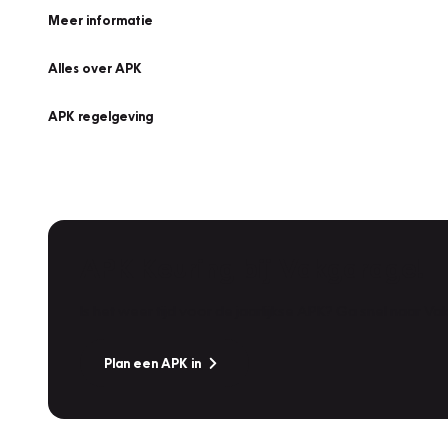
Meer informatie
Alles over APK
APK regelgeving
APK Keuring bij Vakgarage!
Is het weer tijd voor de jaarlijkse APK? Ga snel naar V
Plan een APK in