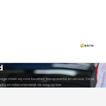
9.0/10
d
e staan wij voor kwaliteit, transparantie en service. Onze
lig en milieuvriendelijk de weg op kan.