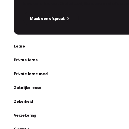
Is uw auto toe aan Onderhoud, Bandenwissel of een Va
Maak een afspraak
Lease
Private lease
Private lease used
Zakelijke lease
Zekerheid
Verzekering