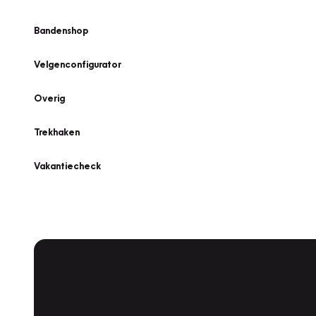
Bandenshop
Velgenconfigurator
Overig
Trekhaken
Vakantiecheck
Plan een
Werkplaatsafspraak