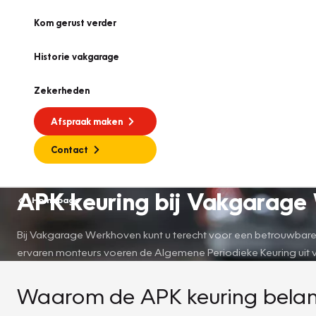
Kom gerust verder
Historie vakgarage
Zekerheden
Afspraak maken
Contact
APK keuring bij Vakgarag
Homepage
Bij Vakgarage Werkhoven kunt u terecht voor een betrouwbare e
ervaren monteurs voeren de Algemene Periodieke Keuring uit vol
Waarom de APK keuring belangr