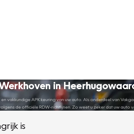
e Werkhoven in Heerhugowaar
n vakkundige APK keuring van uw auto. Als onderdeel van Vakgarag
gens de officiële RDW-richtlijnen. Zo weet u zeker dat uw auto vei
ijk is