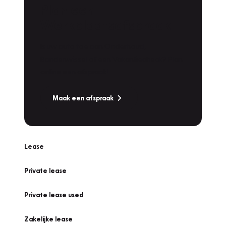
Plan een
Werkplaatsafspraak
Is uw auto toe aan Onderhoud,
Bandenwissel of een Vakantiecheck? Plan
online een afspraak!
Maak een afspraak
Lease
Private lease
Private lease used
Zakelijke lease