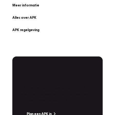
Meer informatie
Alles over APK
APK regelgeving
APK Keuring bij
Vakgarage!
Is het weer tijd voor de jaarlijkse APK? Ga
snel naar Vakgarage bij u in de buurt, en ga
zonder zorgen de weg op!
Plan een APK in