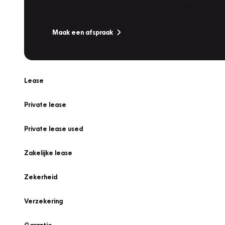
Is uw auto toe aan Onderhoud, Bandenwissel of een Va
Maak een afspraak
Lease
Private lease
Private lease used
Zakelijke lease
Zekerheid
Verzekering