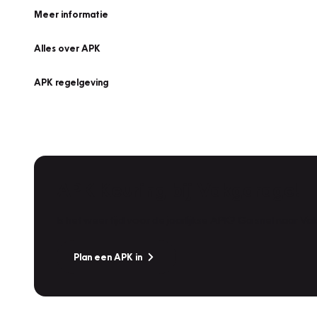
Meer informatie
Alles over APK
APK regelgeving
APK Keuring bij Vakgarage!
Is het weer tijd voor de jaarlijkse APK? Ga snel naar V
Plan een APK in