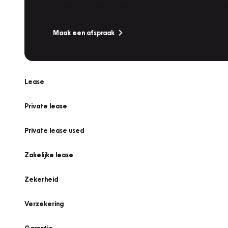
Is uw auto toe aan Onderhoud, Bandenwissel of een Va
Maak een afspraak
Lease
Private lease
Private lease used
Zakelijke lease
Zekerheid
Verzekering