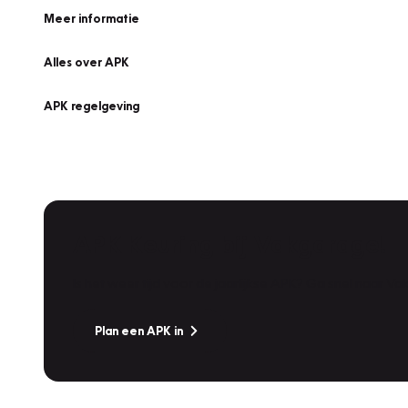
Meer informatie
Alles over APK
APK regelgeving
APK Keuring bij Vakgarage!
Is het weer tijd voor de jaarlijkse APK? Ga snel naar V
Plan een APK in