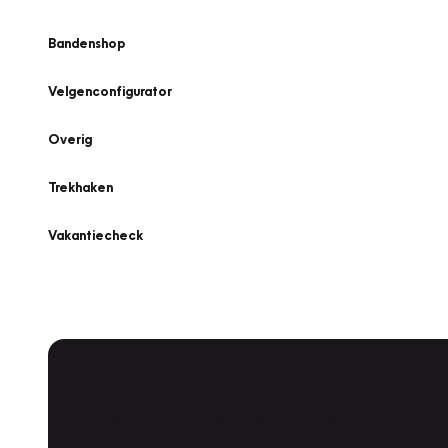
Bandenshop
Velgenconfigurator
Overig
Trekhaken
Vakantiecheck
Plan een
Werkplaatsafspraak