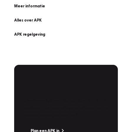
Meer informatie
Alles over APK
APK regelgeving
APK Keuring bij
Vakgarage!
Is het weer tijd voor de jaarlijkse APK? Ga
snel naar Vakgarage bij u in de buurt, en ga
zonder zorgen de weg op!
Plan een APK in