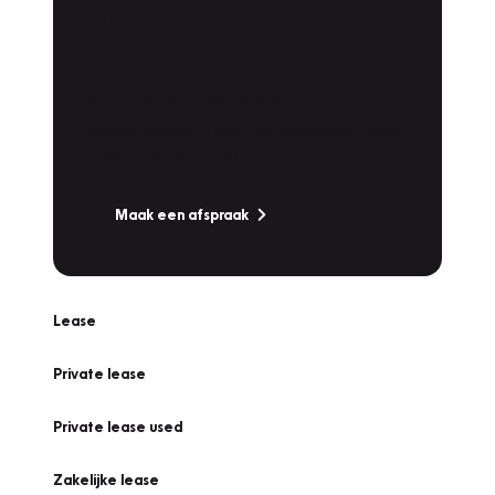
Plan een
Werkplaatsafspraak
Is uw auto toe aan Onderhoud,
Bandenwissel of een Vakantiecheck? Plan
online een afspraak!
Maak een afspraak
Lease
Private lease
Private lease used
Zakelijke lease