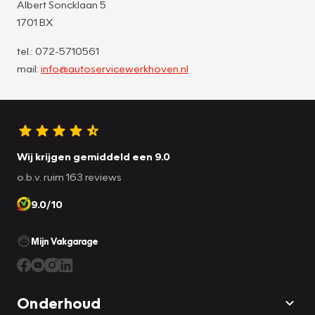
Albert Soncklaan 5
1701 BX
tel.: 072-5710561
mail:
info@autoservicewerkhoven.nl
Wij krijgen gemiddeld een 9.0
o.b.v. ruim 163 reviews
9.0/10
Mijn Vakgarage
Onderhoud