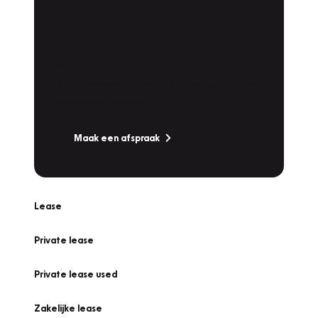
Plan een
Werkplaatsafspraak
Is uw auto toe aan Onderhoud,
Bandenwissel of een Vakantiecheck? Plan
online een afspraak!
Maak een afspraak
Lease
Private lease
Private lease used
Zakelijke lease