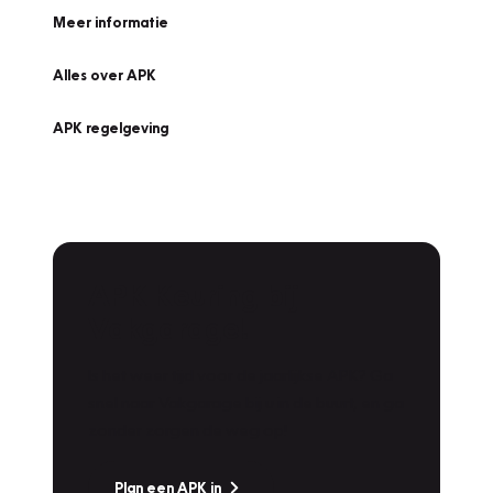
Meer informatie
Alles over APK
APK regelgeving
APK Keuring bij
Vakgarage!
Is het weer tijd voor de jaarlijkse APK? Ga
snel naar Vakgarage bij u in de buurt, en ga
zonder zorgen de weg op!
Plan een APK in