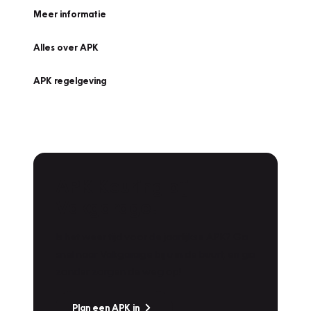
Meer informatie
Alles over APK
APK regelgeving
APK Keuring bij
Vakgarage!
Is het weer tijd voor de jaarlijkse APK? Ga
snel naar Vakgarage bij u in de buurt, en ga
zonder zorgen de weg op!
Plan een APK in