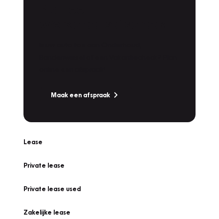
Plan een
Werkplaatsafspraak
Is uw auto toe aan Onderhoud,
Bandenwissel of een Vakantiecheck? Plan
online een afspraak!
Maak een afspraak
Lease
Private lease
Private lease used
Zakelijke lease