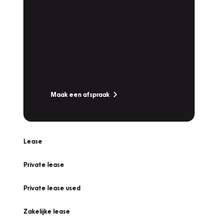
Plan een
Werkplaatsafspraak
Is uw auto toe aan Onderhoud,
Bandenwissel of een Vakantiecheck? Plan
online een afspraak!
Maak een afspraak
Lease
Private lease
Private lease used
Zakelijke lease