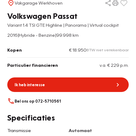
Vakgarage Werkhoven
Volkswagen Passat
Variant 1.4 TSI GTE Highline | Panorama | Virtual cockpit
2016
|
Hybride - Benzine
|
99.998 km
Kopen
€ 18.950
BTW niet verrekenbaar
Particulier financieren
v.a. € 229 p.m.
Ik heb interesse
Bel ons op 072-5710561
Specificaties
Transmissie
Automaat