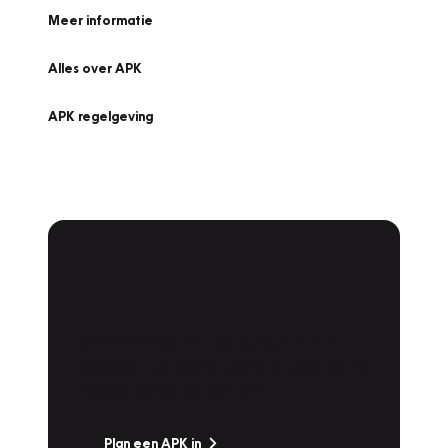
Meer informatie
Alles over APK
APK regelgeving
APK Keuring bij
Vakgarage!
Is het weer tijd voor de jaarlijkse APK? Ga
snel naar Vakgarage bij u in de buurt, en ga
zonder zorgen de weg op!
Plan een APK in