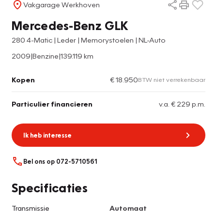
Vakgarage Werkhoven
Mercedes-Benz GLK
280 4-Matic | Leder | Memorystoelen | NL-Auto
2009
|
Benzine
|
139.119 km
Kopen
€ 18.950
BTW niet verrekenbaar
Particulier financieren
v.a. € 229 p.m.
Ik heb interesse
Bel ons op 072-5710561
Specificaties
Transmissie
Automaat