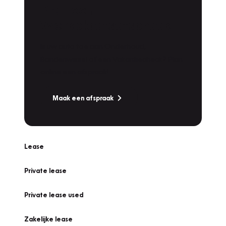
Plan een
Werkplaatsafspraak
Is uw auto toe aan Onderhoud,
Bandenwissel of een Vakantiecheck? Plan
online een afspraak!
Maak een afspraak
Lease
Private lease
Private lease used
Zakelijke lease