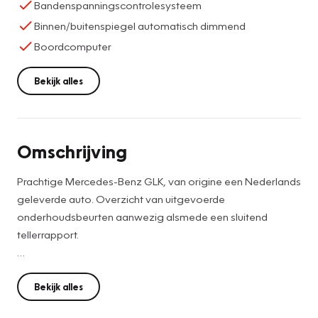
Bandenspanningscontrolesysteem
Binnen/buitenspiegel automatisch dimmend
Boordcomputer
Bekijk alles
Omschrijving
Prachtige Mercedes-Benz GLK, van origine een Nederlands
geleverde auto. Overzicht van uitgevoerde
onderhoudsbeurten aanwezig alsmede een sluitend
tellerrapport.
Verkeert in een nette en verzorgde staat, daarnaast
voorzien van een aantal aantrekkelijke opties zoals:
Bekijk alles
Lederen interieur, elektr. verstelbare voorstoelen met