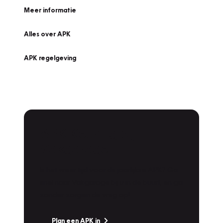
Meer informatie
Alles over APK
APK regelgeving
APK Keuring bij
Vakgarage!
Is het weer tijd voor de jaarlijkse APK? Ga
snel naar Vakgarage bij u in de buurt, en ga
zonder zorgen de weg op!
Plan een APK in