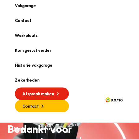
Vakgarage
Contact
Werkplaats
Kom gerust verder
Historie vakgarage
Zekerheden
Afspraak maken
9.0/10
Contact
Bedankt voor
Werkplaatsplanner