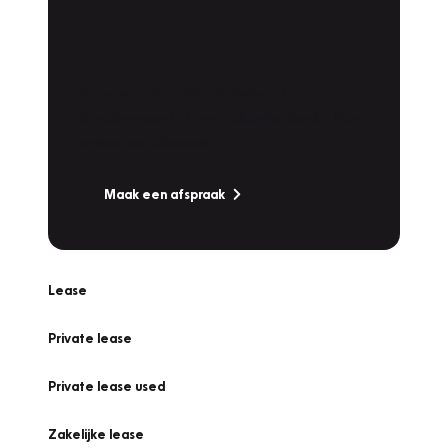
Plan een
Werkplaatsafspraak
Is uw auto toe aan Onderhoud,
Bandenwissel of een Vakantiecheck? Plan
online een afspraak!
Maak een afspraak
Lease
Private lease
Private lease used
Zakelijke lease