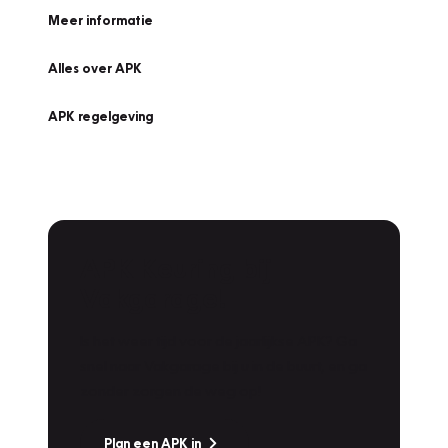
Meer informatie
Alles over APK
APK regelgeving
APK Keuring bij
Vakgarage!
Is het weer tijd voor de jaarlijkse APK? Ga
snel naar Vakgarage bij u in de buurt, en ga
zonder zorgen de weg op!
Plan een APK in